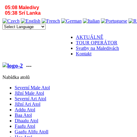
05:08 Maledivy
05:38 Srí Lanka
AKTUÁLNĚ
TOUR OPERÁTOR
Svatby na Maledivách
Kontakt
---
VÁŠ PARTNER PRO MALEDIVY A SR
Nabídka atolů
Severní Male Atol
Jižní Male Atol
Severní Ari Atol
Jižní Ari Atol
Addu Atol
Baa Atol
Dhaalu Atol
Faafu Atol
Gaafu Alifu Atoll