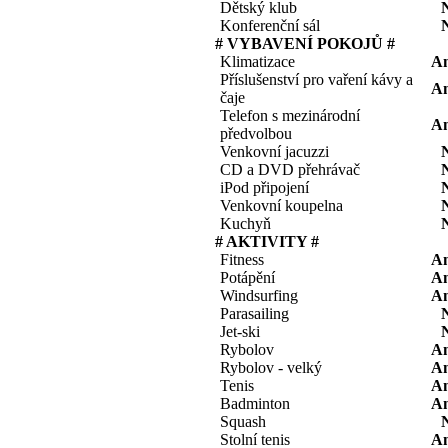
Dětský klub
Konferenční sál
# VYBAVENÍ POKOJŮ #
Klimatizace
A
Příslušenství pro vaření kávy a
A
čaje
Telefon s mezinárodní
A
předvolbou
Venkovní jacuzzi
CD a DVD přehrávač
iPod připojení
Venkovní koupelna
Kuchyň
# AKTIVITY #
Fitness
A
Potápění
A
Windsurfing
A
Parasailing
Jet-ski
Rybolov
A
Rybolov - velký
A
Tenis
A
Badminton
A
Squash
Stolní tenis
A