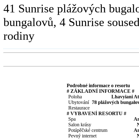
41 Sunrise plážových bugal
bungalovů, 4 Sunrise soused
rodiny
Podrobné informace o resortu
# ZÁKLADNÍ INFORMACE #
Poloha
Lhavyiani At
Ubytování
78 plážových bungalo
Restaurace
# VYBAVENÍ RESORTU #
Spa
A
Salon krásy
Potápěčské centrum
A
Pevný internet