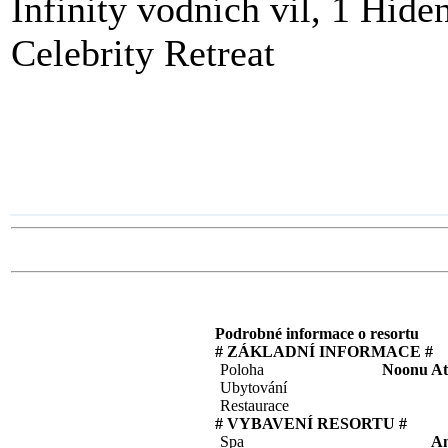
Infinity vodních vil, 1 Hide
Celebrity Retreat
Podrobné informace o resortu
# ZÁKLADNÍ INFORMACE #
Poloha
Noonu At
Ubytování
Restaurace
# VYBAVENÍ RESORTU #
Spa
A