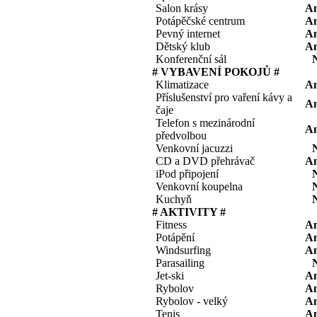
Salon krásy
A
Potápěčské centrum
A
Pevný internet
A
Dětský klub
A
Konferenční sál
# VYBAVENÍ POKOJŮ #
Klimatizace
A
Příslušenství pro vaření kávy a
A
čaje
Telefon s mezinárodní
A
předvolbou
Venkovní jacuzzi
CD a DVD přehrávač
A
iPod připojení
Venkovní koupelna
Kuchyň
# AKTIVITY #
Fitness
A
Potápění
A
Windsurfing
A
Parasailing
Jet-ski
A
Rybolov
A
Rybolov - velký
A
Tenis
A