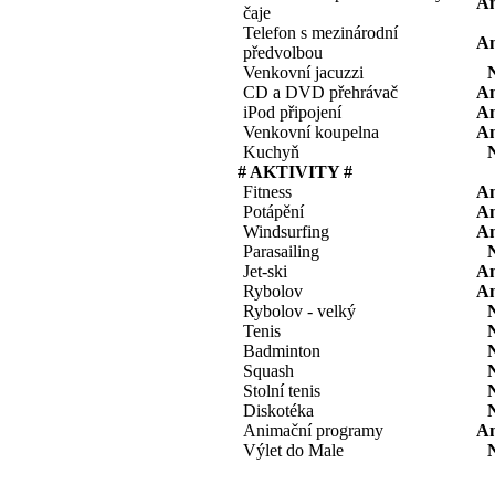
A
čaje
Telefon s mezinárodní
A
předvolbou
Venkovní jacuzzi
CD a DVD přehrávač
A
iPod připojení
A
Venkovní koupelna
A
Kuchyň
# AKTIVITY #
Fitness
A
Potápění
A
Windsurfing
A
Parasailing
Jet-ski
A
Rybolov
A
Rybolov - velký
Tenis
Badminton
Squash
Stolní tenis
Diskotéka
Animační programy
A
Výlet do Male