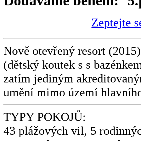
Dodáváme během:
Zeptejte s
Nově otevřený resort (2015)
(dětský koutek s s bazénkem
zatím jediným akreditovaný
umění mimo území hlavního
TYPY POKOJŮ:
43 plážových vil, 5 rodinnýc