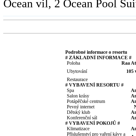
Ocean vil, 2 Ocean Pool Sui
Podrobné informace o resortu
# ZÁKLADNÍ INFORMACE #
Poloha
Raa At
Ubytování
105 v
Restaurace
# VYBAVENÍ RESORTU #
Spa
A
Salon krásy
A
Potápěčské centrum
A
Pevný internet
Dětský klub
A
Konferenční sál
A
# VYBAVENÍ POKOJŮ #
Klimatizace
A
Příslušenství pro vaření kávy a