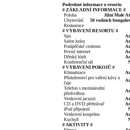
Podrobné informace o resortu
# ZÁKLADNÍ INFORMACE #
Poloha
Jižní Male At
Ubytování
50 vodních bungalo
Restaurace
# VYBAVENÍ RESORTU #
Spa
A
Salon krásy
A
Potápěčské centrum
A
Pevný internet
A
Dětský klub
A
Konferenční sál
# VYBAVENÍ POKOJŮ #
Klimatizace
A
Příslušenství pro vaření kávy a
A
čaje
Telefon s mezinárodní
A
předvolbou
Venkovní jacuzzi
A
CD a DVD přehrávač
A
iPod připojení
Venkovní koupelna
A
Kuchyň
# AKTIVITY #
Fitness
A