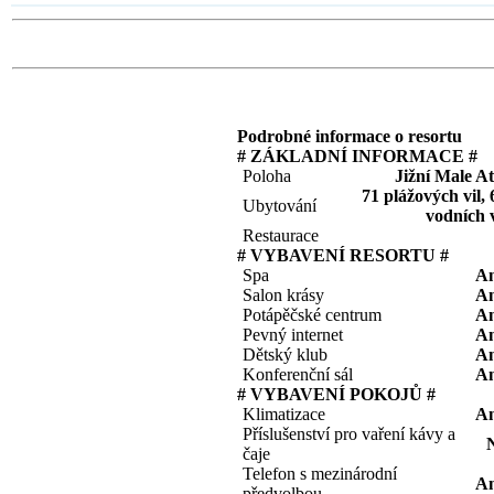
Podrobné informace o resortu
# ZÁKLADNÍ INFORMACE #
Poloha
Jižní Male At
71 plážových vil, 
Ubytování
vodních v
Restaurace
# VYBAVENÍ RESORTU #
Spa
A
Salon krásy
A
Potápěčské centrum
A
Pevný internet
A
Dětský klub
A
Konferenční sál
A
# VYBAVENÍ POKOJŮ #
Klimatizace
A
Příslušenství pro vaření kávy a
čaje
Telefon s mezinárodní
A
předvolbou