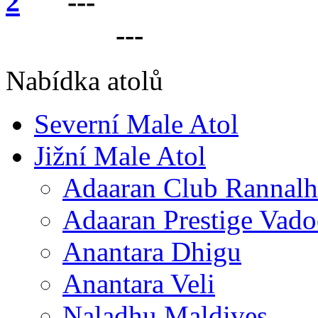
---
VÁŠ PARTNER 
LANKU
---
Nabídka atolů
Severní Male Atol
Jižní Male Atol
Adaaran Club Rannalh
Adaaran Prestige Vad
Anantara Dhigu
Anantara Veli
Naladhu Maldives