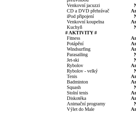
Venkovní jacuzzi
CD a DVD přehrávač
A
iPod připojení
Venkovní koupelna
A
Kuchyň
# AKTIVITY #
Fitness
A
Potápění
A
Windsurfing
A
Parasailing
Jet-ski
Rybolov
A
Rybolov - velký
Tenis
A
Badminton
A
Squash
Stolní tenis
A
Diskotéka
A
Animační programy
Výlet do Male
A