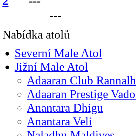
---
VÁŠ PARTNER 
LANKU
---
Nabídka atolů
Severní Male Atol
Jižní Male Atol
Adaaran Club Rannalh
Adaaran Prestige Vad
Anantara Dhigu
Anantara Veli
Naladhu Maldives