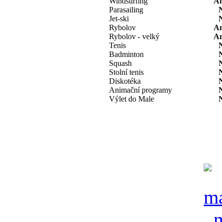
Windsurfing
A
Parasailing
Jet-ski
Rybolov
A
Rybolov - velký
A
Tenis
Badminton
Squash
Stolní tenis
Diskotéka
Animační programy
Výlet do Male