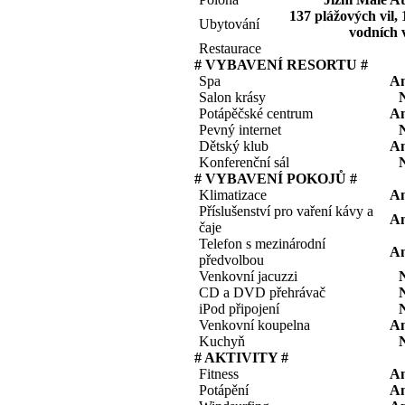
137 plážových vil, 
Ubytování
vodních v
Restaurace
# VYBAVENÍ RESORTU #
Spa
A
Salon krásy
Potápěčské centrum
A
Pevný internet
Dětský klub
A
Konferenční sál
# VYBAVENÍ POKOJŮ #
Klimatizace
A
Příslušenství pro vaření kávy a
A
čaje
Telefon s mezinárodní
A
předvolbou
Venkovní jacuzzi
CD a DVD přehrávač
iPod připojení
Venkovní koupelna
A
Kuchyň
# AKTIVITY #
Fitness
A
Potápění
A