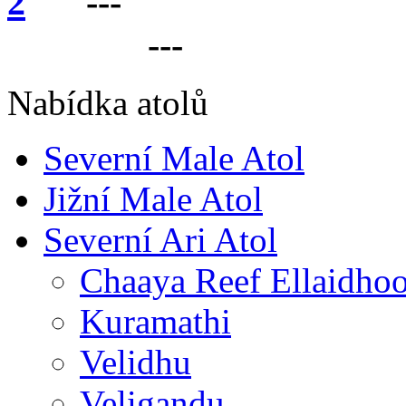
---
VÁŠ PARTNER 
LANKU
---
Nabídka atolů
Severní Male Atol
Jižní Male Atol
Severní Ari Atol
Chaaya Reef Ellaidho
Kuramathi
Velidhu
Veligandu