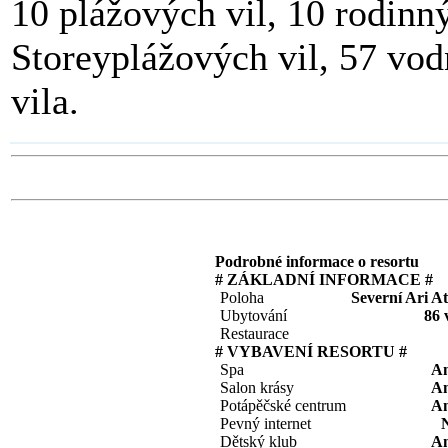
10 plážových vil, 10 rodinn
Storeyplážových vil, 57 vodn
vila.
Podrobné informace o resortu
# ZÁKLADNÍ INFORMACE #
Poloha
Severní Ari At
Ubytování
86 v
Restaurace
# VYBAVENÍ RESORTU #
Spa
A
Salon krásy
A
Potápěčské centrum
A
Pevný internet
Dětský klub
A