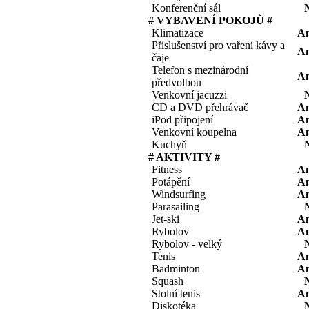
Konferenční sál
# VYBAVENÍ POKOJŮ #
Klimatizace
A
Příslušenství pro vaření kávy a
A
čaje
Telefon s mezinárodní
A
předvolbou
Venkovní jacuzzi
CD a DVD přehrávač
A
iPod připojení
A
Venkovní koupelna
A
Kuchyň
# AKTIVITY #
Fitness
A
Potápění
A
Windsurfing
A
Parasailing
Jet-ski
A
Rybolov
A
Rybolov - velký
Tenis
A
Badminton
A
Squash
Stolní tenis
A
Diskotéka