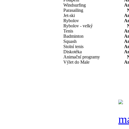
Windsurfing
A
Parasailing
Jet-ski
A
Rybolov
A
Rybolov - velký
Tenis
A
Badminton
A
Squash
A
Stolní tenis
A
Diskotéka
A
Animační programy
Výlet do Male
A