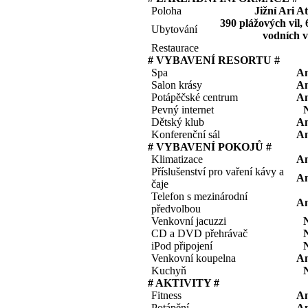
Poloha
Jižní Ari At
390 plážových vil, 
Ubytování
vodních vi
Restaurace
# VYBAVENÍ RESORTU #
Spa
A
Salon krásy
A
Potápěčské centrum
A
Pevný internet
Dětský klub
A
Konferenční sál
A
# VYBAVENÍ POKOJŮ #
Klimatizace
A
Příslušenství pro vaření kávy a
A
čaje
Telefon s mezinárodní
A
předvolbou
Venkovní jacuzzi
CD a DVD přehrávač
iPod připojení
Venkovní koupelna
A
Kuchyň
# AKTIVITY #
Fitness
A
Potápění
A