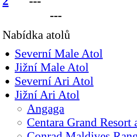
---
VÁŠ PARTNER 
LANKU
---
Nabídka atolů
Severní Male Atol
Jižní Male Atol
Severní Ari Atol
Jižní Ari Atol
Angaga
Centara Grand Resort 
Conrad Maldives Rang