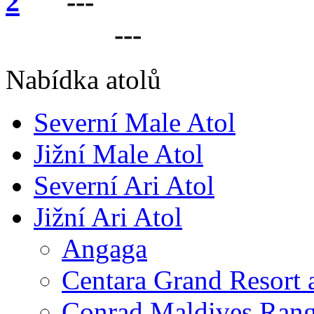
---
VÁŠ PARTNER 
LANKU
---
Nabídka atolů
Severní Male Atol
Jižní Male Atol
Severní Ari Atol
Jižní Ari Atol
Angaga
Centara Grand Resort 
Conrad Maldives Rang