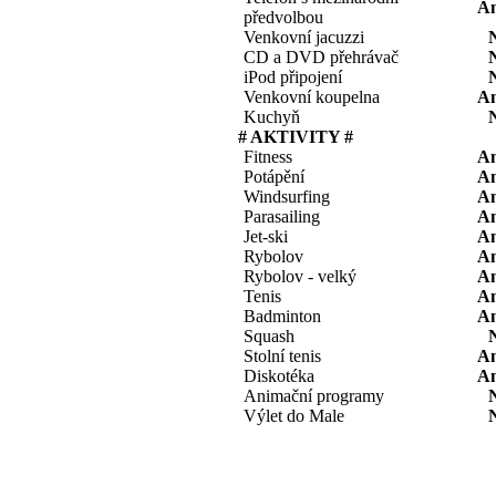
A
předvolbou
Venkovní jacuzzi
CD a DVD přehrávač
iPod připojení
Venkovní koupelna
A
Kuchyň
# AKTIVITY #
Fitness
A
Potápění
A
Windsurfing
A
Parasailing
A
Jet-ski
A
Rybolov
A
Rybolov - velký
A
Tenis
A
Badminton
A
Squash
Stolní tenis
A
Diskotéka
A
Animační programy
Výlet do Male