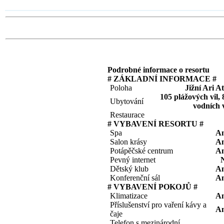
Podrobné informace o resortu
# ZÁKLADNÍ INFORMACE #
Poloha
Jižní Ari At
105 plážových vil, 
Ubytování
vodních v
Restaurace
# VYBAVENÍ RESORTU #
Spa
A
Salon krásy
A
Potápěčské centrum
A
Pevný internet
Dětský klub
A
Konferenční sál
A
# VYBAVENÍ POKOJŮ #
Klimatizace
A
Příslušenství pro vaření kávy a
A
čaje
Telefon s mezinárodní