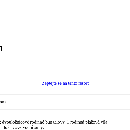
u
Zeptejte se na tento resort
romí.
 dvouložnicové rodinné bungalovy, 1 rodinná plážová vila,
ouložnicové vodní suity.