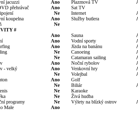
ní jacuzzi
Ano
Plazmová TV
DVD přehrávač
Ano
Sat TV
ipojení
Ne
Internet
ní koupelna
Ano
Služby butlera
ň
Ne
IVITY #
Ano
Sauna
ní
Ano
Vodní sporty
rfing
Ano
Jízda na banánu
ling
Ne
Canoeing
Ne
Catamaran sailing
ov
Ano
Noční rybolov
v - velký
Ano
Venkovní hry
Ne
Volejbal
nton
Ano
Golf
Ne
Biliár
tenis
Ne
Karaoke
éka
Ne
Živá hudba
ní programy
Ne
Výlety na blízký ostrov
do Male
Ano