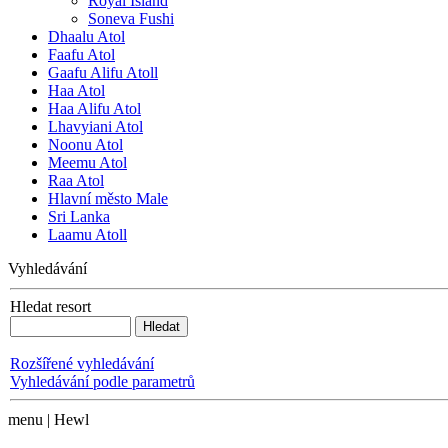
Royal Island
Soneva Fushi
Dhaalu Atol
Faafu Atol
Gaafu Alifu Atoll
Haa Atol
Haa Alifu Atol
Lhavyiani Atol
Noonu Atol
Meemu Atol
Raa Atol
Hlavní město Male
Sri Lanka
Laamu Atoll
Vyhledávání
Hledat resort
Rozšířené vyhledávání
Vyhledávání podle parametrů
menu | Hewl