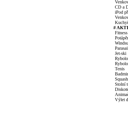
Venkov
CD a 
iPod př
Venkov
Kuchy
# AKT
Fitness
Potápě
Windsu
Parasai
Jet-ski
Rybol
Rybolo
Tenis
Badmi
Squash
Stolní 
Diskot
Animač
Výlet 