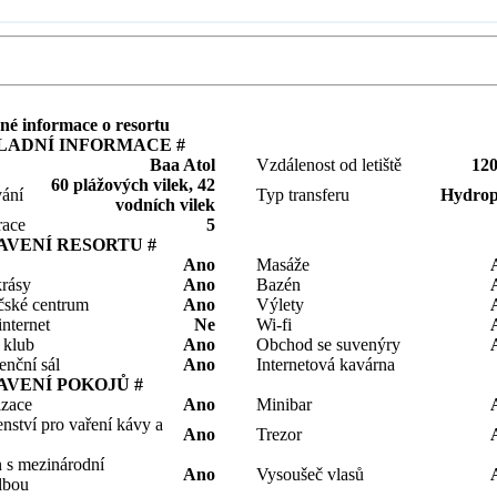
é informace o resortu
LADNÍ INFORMACE #
Baa Atol
Vzdálenost od letiště
12
60 plážových vilek, 42
ání
Typ transferu
Hydrop
vodních vilek
race
5
AVENÍ RESORTU #
Ano
Masáže
krásy
Ano
Bazén
čské centrum
Ano
Výlety
nternet
Ne
Wi-fi
 klub
Ano
Obchod se suvenýry
enční sál
Ano
Internetová kavárna
AVENÍ POKOJŮ #
izace
Ano
Minibar
enství pro vaření kávy a
Ano
Trezor
n s mezinárodní
Ano
Vysoušeč vlasů
lbou