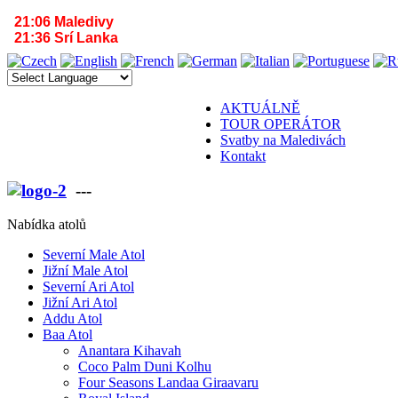
21:06 Maledivy
21:36 Srí Lanka
AKTUÁLNĚ
TOUR OPERÁTOR
Svatby na Maledivách
Kontakt
---
VÁŠ PARTNER PRO MALEDIVY A SR
Nabídka atolů
Severní Male Atol
Jižní Male Atol
Severní Ari Atol
Jižní Ari Atol
Addu Atol
Baa Atol
Anantara Kihavah
Coco Palm Duni Kolhu
Four Seasons Landaa Giraavaru