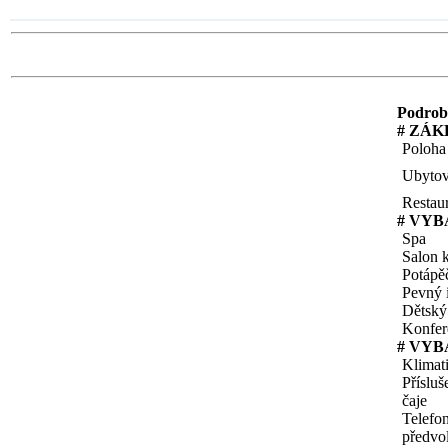
Podrobn
# ZÁK
Poloha
Ubytov
Restau
# VYB
Spa
Salon 
Potápě
Pevný i
Dětský
Konfer
# VYB
Klimat
Přísluš
čaje
Telefo
předvo