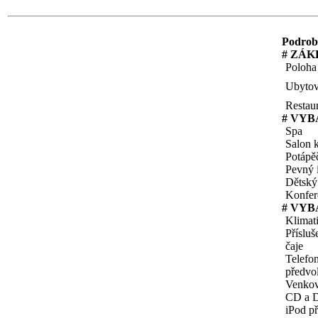
Podrobn
# ZÁK
Poloha
Ubytov
Restau
# VYB
Spa
Salon 
Potápě
Pevný i
Dětský
Konfer
# VYB
Klimat
Přísluš
čaje
Telefo
předvo
Venkov
CD a 
iPod př