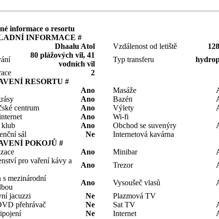
é informace o resortu
LADNÍ INFORMACE #
Dhaalu Atol
Vzdálenost od letiště
12
80 plážových vil, 41
ání
Typ transferu
hydrop
vodních vil
race
2
AVENÍ RESORTU #
Ano
Masáže
krásy
Ano
Bazén
čské centrum
Ano
Výlety
nternet
Ano
Wi-fi
 klub
Ano
Obchod se suvenýry
enční sál
Ne
Internetová kavárna
AVENÍ POKOJŮ #
izace
Ano
Minibar
enství pro vaření kávy a
Ano
Trezor
n s mezinárodní
Ano
Vysoušeč vlasů
lbou
ní jacuzzi
Ne
Plazmová TV
DVD přehrávač
Ne
Sat TV
ipojení
Ne
Internet