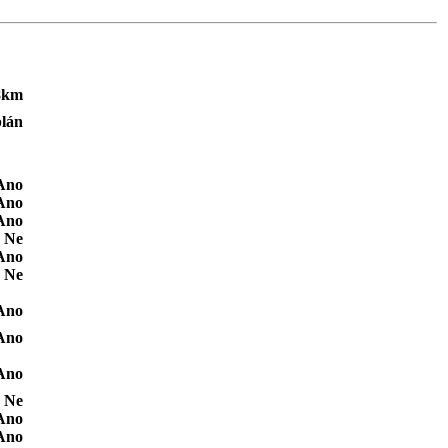
8km
lán
Ano
Ano
Ano
Ne
Ano
Ne
Ano
Ano
Ano
Ne
Ano
Ano