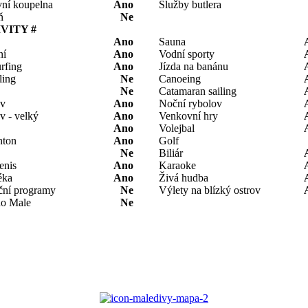
ní koupelna
Ano
Služby butlera
ň
Ne
IVITY #
Ano
Sauna
ní
Ano
Vodní sporty
rfing
Ano
Jízda na banánu
ling
Ne
Canoeing
Ne
Catamaran sailing
ov
Ano
Noční rybolov
v - velký
Ano
Venkovní hry
Ano
Volejbal
nton
Ano
Golf
Ne
Biliár
tenis
Ano
Karaoke
éka
Ano
Živá hudba
ní programy
Ne
Výlety na blízký ostrov
do Male
Ne