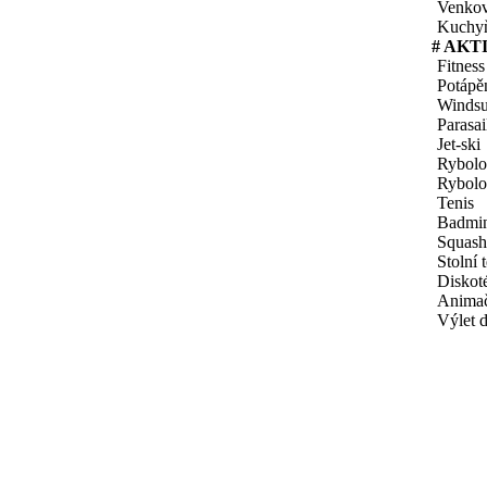
Venkov
Kuchy
# AKT
Fitness
Potápě
Windsu
Parasai
Jet-ski
Rybol
Rybolo
Tenis
Badmi
Squash
Stolní 
Diskot
Animač
Výlet 