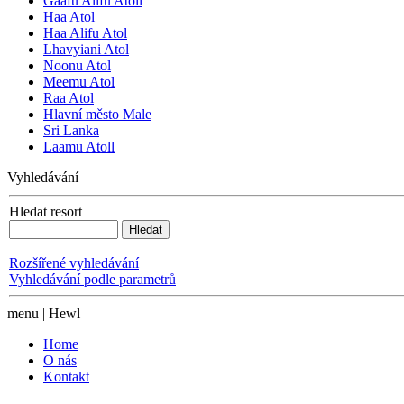
Gaafu Alifu Atoll
Haa Atol
Haa Alifu Atol
Lhavyiani Atol
Noonu Atol
Meemu Atol
Raa Atol
Hlavní město Male
Sri Lanka
Laamu Atoll
Vyhledávání
Hledat resort
Rozšířené vyhledávání
Vyhledávání podle parametrů
menu | Hewl
Home
O nás
Kontakt