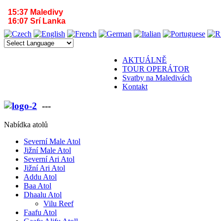
15:37 Maledivy
16:07 Srí Lanka
AKTUÁLNĚ
TOUR OPERÁTOR
Svatby na Maledivách
Kontakt
---
VÁŠ PARTNER PRO MALEDIVY A SR
Nabídka atolů
Severní Male Atol
Jižní Male Atol
Severní Ari Atol
Jižní Ari Atol
Addu Atol
Baa Atol
Dhaalu Atol
Vilu Reef
Faafu Atol