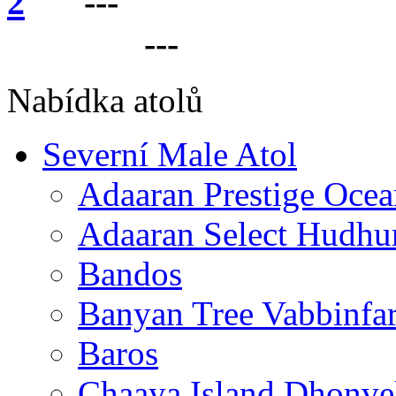
---
VÁŠ PARTNER 
LANKU
---
Nabídka atolů
Severní Male Atol
Adaaran Prestige Ocea
Adaaran Select Hudhu
Bandos
Banyan Tree Vabbinfa
Baros
Chaaya Island Dhonve