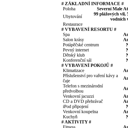
# ZÁKLADNÍ INFORMACE #
Poloha
Severní Male At
99 plážových vil, 
Ubytování
vodních v
Restaurace
# VYBAVENÍ RESORTU #
Spa
A
Salon krásy
A
Potápěčské centrum
Pevný internet
Dětský klub
Konferenční sál
# VYBAVENÍ POKOJŮ #
Klimatizace
A
Příslušenství pro vaření kávy a
A
čaje
Telefon s mezinárodní
A
předvolbou
Venkovní jacuzzi
A
CD a DVD přehrávač
A
iPod připojení
Venkovní koupelna
A
Kuchyň
# AKTIVITY #
Fitness
A