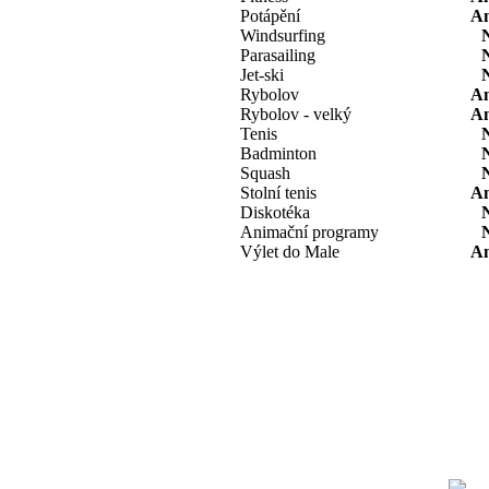
Potápění
A
Windsurfing
Parasailing
Jet-ski
Rybolov
A
Rybolov - velký
A
Tenis
Badminton
Squash
Stolní tenis
A
Diskotéka
Animační programy
Výlet do Male
A