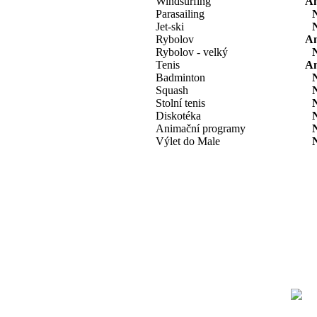
Windsurfing
A
Parasailing
Jet-ski
Rybolov
A
Rybolov - velký
Tenis
A
Badminton
Squash
Stolní tenis
Diskotéka
Animační programy
Výlet do Male