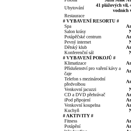
41 plážových vil, 
Ubytování
vodních v
Restaurace
# VYBAVENÍ RESORTU #
Spa
A
Salon krásy
Potápěčské centrum
A
Pevný internet
Dětský klub
A
Konferenční sál
# VYBAVENÍ POKOJŮ #
Klimatizace
A
Příslušenství pro vaření kávy a
A
čaje
Telefon s mezinárodní
A
předvolbou
Venkovní jacuzzi
CD a DVD přehrávač
A
iPod připojení
A
Venkovní koupelna
A
Kuchyň
# AKTIVITY #
Fitness
A
Potápění
A