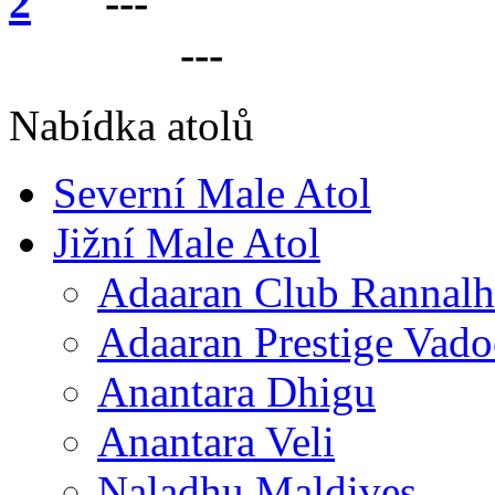
---
VÁŠ PARTNER 
LANKU
---
Nabídka atolů
Severní Male Atol
Jižní Male Atol
Adaaran Club Rannalh
Adaaran Prestige Vad
Anantara Dhigu
Anantara Veli
Naladhu Maldives