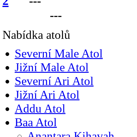
---
VÁŠ PARTNER 
LANKU
---
Nabídka atolů
Severní Male Atol
Jižní Male Atol
Severní Ari Atol
Jižní Ari Atol
Addu Atol
Baa Atol
Anantara Kihavah