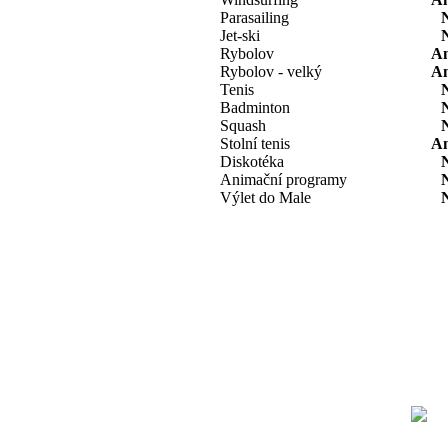
Parasailing
Jet-ski
Rybolov
A
Rybolov - velký
A
Tenis
Badminton
Squash
Stolní tenis
A
Diskotéka
Animační programy
Výlet do Male