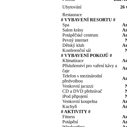
Ubytování
26 v
Restaurace
# VYBAVENÍ RESORTU #
Spa
A
Salon krásy
A
Potápěčské centrum
A
Pevný internet
Dětský klub
A
Konferenční sál
# VYBAVENÍ POKOJŮ #
Klimatizace
A
Příslušenství pro vaření kávy a
A
čaje
Telefon s mezinárodní
A
předvolbou
Venkovní jacuzzi
CD a DVD přehrávač
iPod připojení
Venkovní koupelna
A
Kuchyň
A
# AKTIVITY #
Fitness
A
Potápění
A
Windsurfing
A