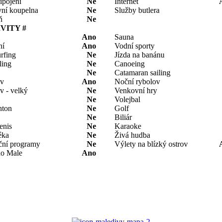
ipojení
Ne
Internet
ní koupelna
Ne
Služby butlera
ň
Ne
IVITY #
Ano
Sauna
ní
Ano
Vodní sporty
rfing
Ne
Jízda na banánu
ling
Ne
Canoeing
Ne
Catamaran sailing
ov
Ano
Noční rybolov
v - velký
Ne
Venkovní hry
Ne
Volejbal
nton
Ne
Golf
Ne
Biliár
tenis
Ne
Karaoke
éka
Ne
Živá hudba
ní programy
Ne
Výlety na blízký ostrov
do Male
Ano