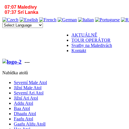
07:07 Maledivy
07:37 Srí Lanka
AKTUÁLNĚ
TOUR OPERÁTOR
Svatby na Maledivách
Kontakt
---
VÁŠ PARTNER PRO MALEDIVY A SR
Nabídka atolů
Severní Male Atol
Jižní Male Atol
Severní Ari Atol
Jižní Ari Atol
Addu Atol
Baa Atol
Dhaalu Atol
Faafu Atol
Gaafu Alifu Atoll