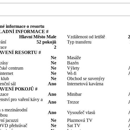
é informace o resortu
LADNÍ INFORMACE #
Hlavní Město Male
Vzdálenost od letiště
ání
52 pokojů
Typ transferu
race
2
AVENÍ RESORTU #
Ne
Masáže
krásy
Ne
Bazén
čské centrum
Ne
Výlety
nternet
Ne
Wi-fi
 klub
Ne
Obchod se suvenýry
enční sál
Ano
Internetová kavárna
AVENÍ POKOJŮ #
izace
Ano
Minibar
enství pro vaření kávy a
Ano
Trezor
n s mezinárodní
Ano
Vysoušeč vlasů
lbou
ní jacuzzi
Ne
Plazmová TV
DVD přehrávač
Ne
Sat TV