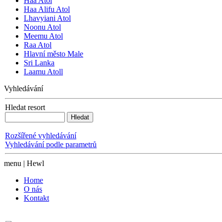
Haa Atol
Haa Alifu Atol
Lhavyiani Atol
Noonu Atol
Meemu Atol
Raa Atol
Hlavní město Male
Sri Lanka
Laamu Atoll
Vyhledávání
Hledat resort
Rozšířené vyhledávání
Vyhledávání podle parametrů
menu | Hewl
Home
O nás
Kontakt