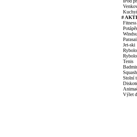
iPod př
Venkov
Kuchy
# AKT
Fitness
Potápě
Windsu
Parasai
Jet-ski
Rybol
Rybolo
Tenis
Badmi
Squash
Stolní 
Diskot
Animač
Výlet 