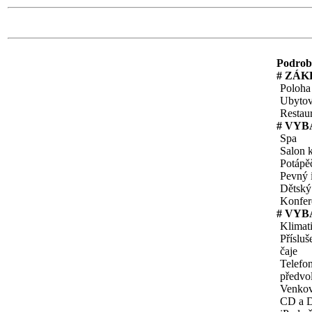
Podrobn
# ZÁK
Poloha
Ubytov
Restau
# VYB
Spa
Salon 
Potápě
Pevný i
Dětský
Konfer
# VYB
Klimat
Přísluš
čaje
Telefo
předvo
Venkov
CD a 