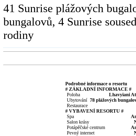
41 Sunrise plážových bugal
bungalovů, 4 Sunrise soused
rodiny
Podrobné informace o resortu
# ZÁKLADNÍ INFORMACE #
Poloha
Lhavyiani At
Ubytování
78 plážových bungalo
Restaurace
# VYBAVENÍ RESORTU #
Spa
A
Salon krásy
Potápěčské centrum
A
Pevný internet