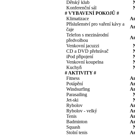
Dětský klub
Konferenční sál
# VYBAVENÍ POKOJŮ #
Klimatizace
A
Příslušenství pro vaření kávy a
A
čaje
Telefon s mezinárodní
A
předvolbou
Venkovní jacuzzi
CD a DVD přehrávač
iPod připojení
Venkovní koupelna
Kuchyň
# AKTIVITY #
Fitness
A
Potápění
A
Windsurfing
A
Parasailing
Jet-ski
Rybolov
A
Rybolov - velký
A
Tenis
A
Badminton
A
Squash
Stolní tenis
A