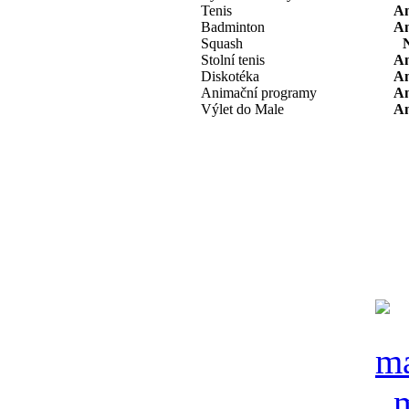
Tenis
A
Badminton
A
Squash
Stolní tenis
A
Diskotéka
A
Animační programy
A
Výlet do Male
A