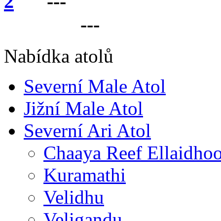
---
VÁŠ PARTNER 
LANKU
---
Nabídka atolů
Severní Male Atol
Jižní Male Atol
Severní Ari Atol
Chaaya Reef Ellaidho
Kuramathi
Velidhu
Veligandu