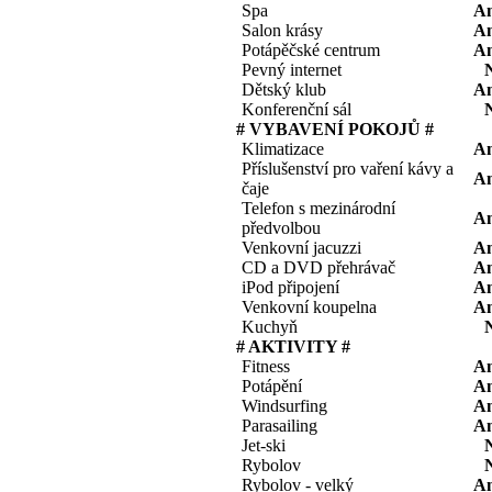
Spa
A
Salon krásy
A
Potápěčské centrum
A
Pevný internet
Dětský klub
A
Konferenční sál
# VYBAVENÍ POKOJŮ #
Klimatizace
A
Příslušenství pro vaření kávy a
A
čaje
Telefon s mezinárodní
A
předvolbou
Venkovní jacuzzi
A
CD a DVD přehrávač
A
iPod připojení
A
Venkovní koupelna
A
Kuchyň
# AKTIVITY #
Fitness
A
Potápění
A
Windsurfing
A
Parasailing
A
Jet-ski
Rybolov
Rybolov - velký
A