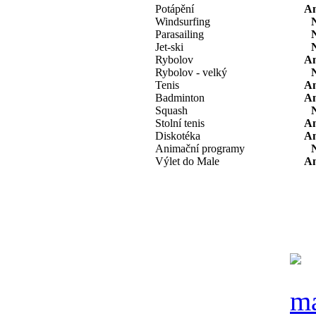
Potápění
A
Windsurfing
Parasailing
Jet-ski
Rybolov
A
Rybolov - velký
Tenis
A
Badminton
A
Squash
Stolní tenis
A
Diskotéka
A
Animační programy
Výlet do Male
A