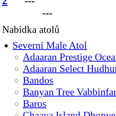
---
VÁŠ PARTNER 
LANKU
---
Nabídka atolů
Severní Male Atol
Adaaran Prestige Ocea
Adaaran Select Hudhu
Bandos
Banyan Tree Vabbinfa
Baros
Chaaya Island Dhonve