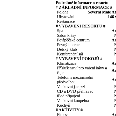
Podrobné informace o resortu
# ZÁKLADNÍ INFORMACE #
Poloha
Severní Male At
Ubytování
146 v
Restaurace
# VYBAVENÍ RESORTU #
Spa
A
Salon krásy
Potápěčské centrum
A
Pevný internet
Dětský klub
Konferenční sál
# VYBAVENÍ POKOJŮ #
Klimatizace
A
Příslušenství pro vaření kávy a
A
čaje
Telefon s mezinárodní
A
předvolbou
Venkovní jacuzzi
CD a DVD přehrávač
iPod připojení
Venkovní koupelna
Kuchyň
# AKTIVITY #
Fitness
A