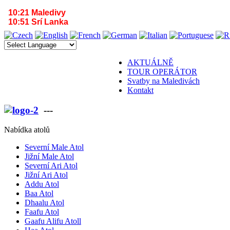
10:21 Maledivy
10:51 Srí Lanka
AKTUÁLNĚ
TOUR OPERÁTOR
Svatby na Maledivách
Kontakt
---
VÁŠ PARTNER PRO MALEDIVY A SR
Nabídka atolů
Severní Male Atol
Jižní Male Atol
Severní Ari Atol
Jižní Ari Atol
Addu Atol
Baa Atol
Dhaalu Atol
Faafu Atol
Gaafu Alifu Atoll