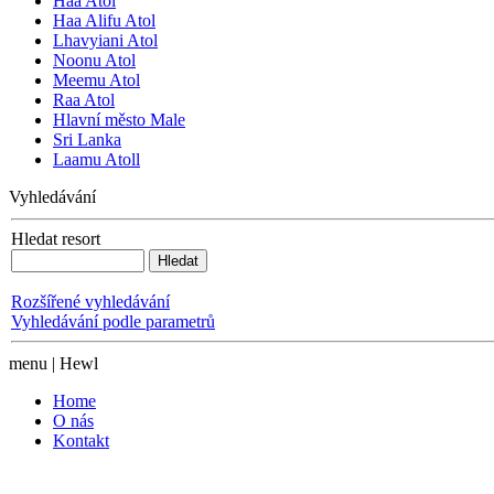
Haa Atol
Haa Alifu Atol
Lhavyiani Atol
Noonu Atol
Meemu Atol
Raa Atol
Hlavní město Male
Sri Lanka
Laamu Atoll
Vyhledávání
Hledat resort
Rozšířené vyhledávání
Vyhledávání podle parametrů
menu | Hewl
Home
O nás
Kontakt