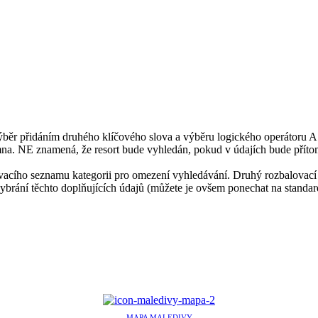
ýběr přidáním druhého klíčového slova a výběru logického operátoru A 
mna. NE znamená, že resort bude vyhledán, pokud v údajích bude příto
ovacího seznamu kategorii pro omezení vyhledávání. Druhý rozbalovací
vybrání těchto doplňujících údajů (můžete je ovšem ponechat na standard
MAPA MALEDIVY