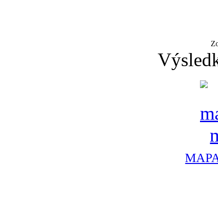
Z
Výsledk
MAPA