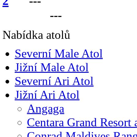
---
VÁŠ PARTNER 
LANKU
---
Nabídka atolů
Severní Male Atol
Jižní Male Atol
Severní Ari Atol
Jižní Ari Atol
Angaga
Centara Grand Resort 
Conrad Maldives Rang