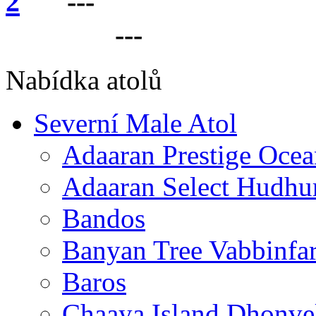
---
VÁŠ PARTNER 
LANKU
---
Nabídka atolů
Severní Male Atol
Adaaran Prestige Ocea
Adaaran Select Hudhu
Bandos
Banyan Tree Vabbinfa
Baros
Chaaya Island Dhonve