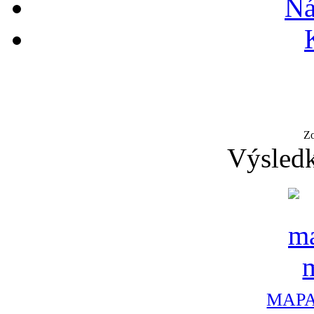
Ná
Z
Výsledk
MAPA