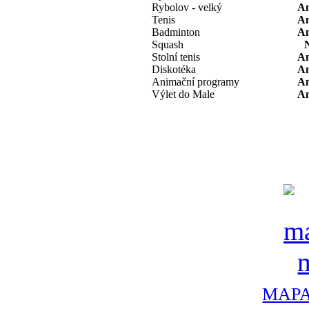
Rybolov - velký
A
Tenis
A
Badminton
A
Squash
Stolní tenis
A
Diskotéka
A
Animační programy
A
Výlet do Male
A
MAPA