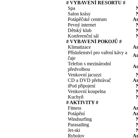
# VYBAVENÍ RESORTU #
Spa
Salon krásy
Potápěčské centrum
A
Pevný internet
Dětský klub
Konferenční sál
# VYBAVENÍ POKOJŮ #
Klimatizace
A
Příslušenství pro vaření kávy a
A
čaje
Telefon s mezinárodní
A
předvolbou
Venkovní jacuzzi
CD a DVD přehrávač
A
iPod připojení
Venkovní koupelna
Kuchyň
# AKTIVITY #
Fitness
A
Potápění
A
Windsurfing
Parasailing
Jet-ski
Rybolov
A