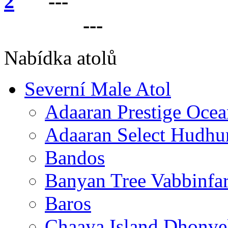
---
VÁŠ PARTNER 
LANKU
---
Nabídka atolů
Severní Male Atol
Adaaran Prestige Ocea
Adaaran Select Hudhu
Bandos
Banyan Tree Vabbinfa
Baros
Chaaya Island Dhonve