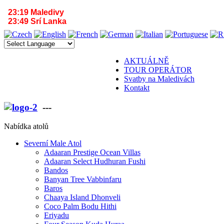
23:19 Maledivy
23:49 Srí Lanka
AKTUÁLNĚ
TOUR OPERÁTOR
Svatby na Maledivách
Kontakt
---
VÁŠ PARTNER PRO MALEDIVY A SR
Nabídka atolů
Severní Male Atol
Adaaran Prestige Ocean Villas
Adaaran Select Hudhuran Fushi
Bandos
Banyan Tree Vabbinfaru
Baros
Chaaya Island Dhonveli
Coco Palm Bodu Hithi
Eriyadu