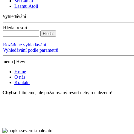
Sri Lanka
Laamu Atoll
Vyhledávání
Hledat resort
Rozšířené vyhledávání
Vyhledávání podle parametrů
menu | Hewl
Home
O nás
Kontakt
Chyba
: Litujeme, ale požadovaný resort nebylo nalezeno!