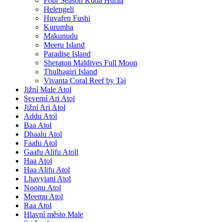
Four Season Kuda Huraa
Helengeli
Huvafen Fushi
Kurumba
Makunudu
Meeru Island
Paradise Island
Sheraton Maldives Full Moon
Thulhagiri Island
Vivanta Coral Reef by Taj
Jižní Male Atol
Severní Ari Atol
Jižní Ari Atol
Addu Atol
Baa Atol
Dhaalu Atol
Faafu Atol
Gaafu Alifu Atoll
Haa Atol
Haa Alifu Atol
Lhavyiani Atol
Noonu Atol
Meemu Atol
Raa Atol
Hlavní město Male