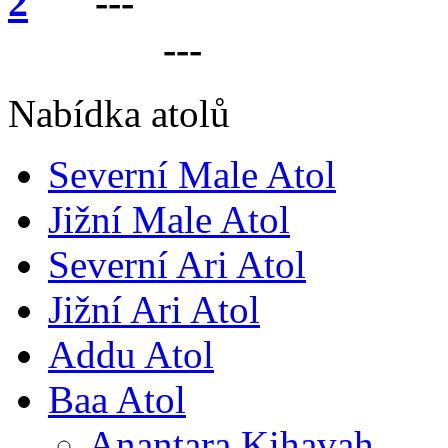
---
VÁŠ PARTNER 
LANKU
---
Nabídka atolů
Severní Male Atol
Jižní Male Atol
Severní Ari Atol
Jižní Ari Atol
Addu Atol
Baa Atol
Anantara Kihavah