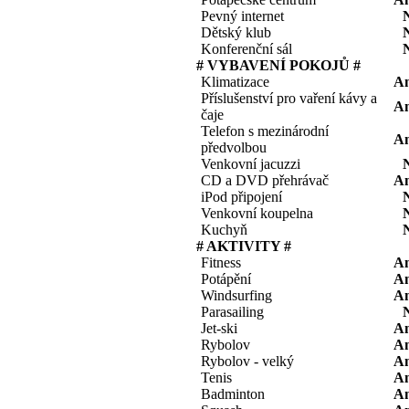
Pevný internet
Dětský klub
Konferenční sál
# VYBAVENÍ POKOJŮ #
Klimatizace
A
Příslušenství pro vaření kávy a
A
čaje
Telefon s mezinárodní
A
předvolbou
Venkovní jacuzzi
CD a DVD přehrávač
A
iPod připojení
Venkovní koupelna
Kuchyň
# AKTIVITY #
Fitness
A
Potápění
A
Windsurfing
A
Parasailing
Jet-ski
A
Rybolov
A
Rybolov - velký
A
Tenis
A
Badminton
A