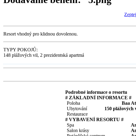
Zeptej
Resort vhodný pro klidnou dovolenou.
TYPY POKOJŮ:
148 plážových vil, 2 prezidentská apartmá
Podrobné informace o resortu
# ZÁKLADNÍ INFORMACE #
Poloha
Baa At
Ubytování
150 plážových v
Restaurace
# VYBAVENÍ RESORTU #
Spa
A
Salon krásy
A
Potápěčské centrum
A