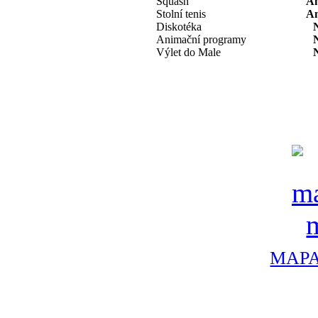
Squash
A
Stolní tenis
A
Diskotéka
Animační programy
Výlet do Male
MAPA